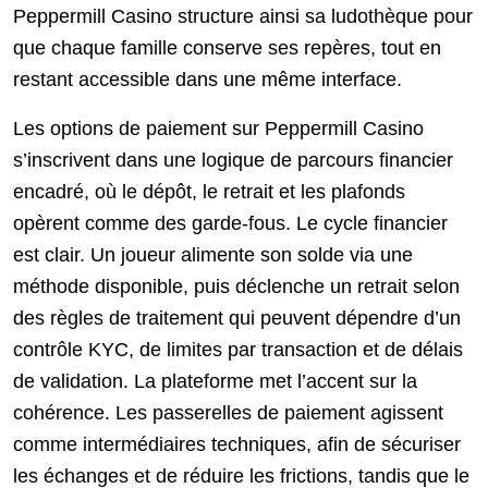
Peppermill Casino structure ainsi sa ludothèque pour
que chaque famille conserve ses repères, tout en
restant accessible dans une même interface.
Les options de paiement sur Peppermill Casino
s’inscrivent dans une logique de parcours financier
encadré, où le dépôt, le retrait et les plafonds
opèrent comme des garde-fous. Le cycle financier
est clair. Un joueur alimente son solde via une
méthode disponible, puis déclenche un retrait selon
des règles de traitement qui peuvent dépendre d’un
contrôle KYC, de limites par transaction et de délais
de validation. La plateforme met l’accent sur la
cohérence. Les passerelles de paiement agissent
comme intermédiaires techniques, afin de sécuriser
les échanges et de réduire les frictions, tandis que le