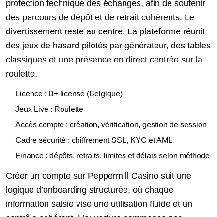
protection technique des échanges, afin de soutenir
RUNNING
RUNN
Fugaso
Limbo Cat
Pilot Coin
Pilot Cup
Pilot
des parcours de dépôt et de retrait cohérents. Le
Gaming
Fugaso
Fugaso
Onlyplay
Gamzix
Gamzix
Gamzix
divertissement reste au centre. La plateforme réunit
Gaming
Gaming
Red Door
Gameshows
VIP
Lightning
des jeux de hasard pilotés par générateur, des tables
Roulette
Roulette
Blackjack
Pragmatic
classiques et une présence en direct centrée sur la
Live
Evolution
Evolution
Evolution
Zeppelin
To The
roulette.
Bonanza
Coin
The Dog
Book of
Moon
Bet
Billion
Strike
House -
Ra
Solutions
AGT
Licence : B+ license (Belgique)
Hold and
Muttley
Deluxe
BGaming
Crazy
Sweet
Casino
MONOPOLY
Win
Crew
Novomatic
Jeux Live : Roulette
Pachinko
Bonanza
Hold'em
Live
Playson
PragmaticPlay
Accès compte : création, vérification, gestion de session
CandyLand
Evolution
Evolution
Evolution
Pragmatic
Cadre sécurité : chiffrement SSL, KYC et AML
Live
Finance : dépôts, retraits, limites et délais selon méthode
Release
Lady Wolf
Super
Twilight
the
Moon
Twins
Princess
Créer un compte sur Peppermill Casino suit une
Kraken
BGaming
Hacksaw
PragmaticPlay
logique d’onboarding structurée, où chaque
Megaways
information saisie vise une utilisation fluide et un
PragmaticPlay