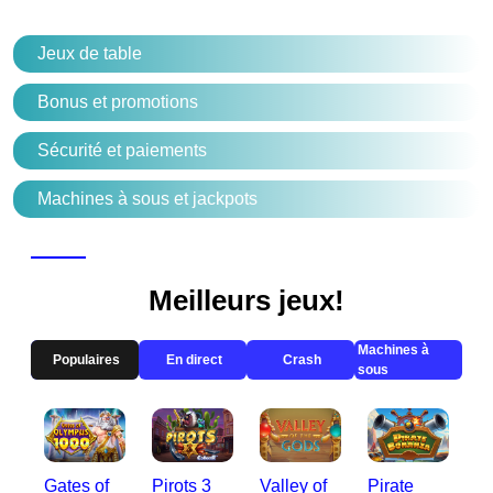
Jeux de table
Bonus et promotions
Sécurité et paiements
Machines à sous et jackpots
Meilleurs jeux!
Machines à
Populaires
En direct
Crash
sous
Gates of
Pirots 3
Valley of
Pirate