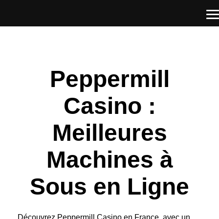
Peppermill
Casino :
Meilleures
Machines à
Sous en Ligne
Découvrez Peppermill Casino en France, avec un