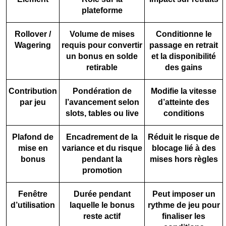
plateforme
Rollover /
Volume de mises
Conditionne le
Wagering
requis pour convertir
passage en retrait
un bonus en solde
et la disponibilité
retirable
des gains
Contribution
Pondération de
Modifie la vitesse
par jeu
l’avancement selon
d’atteinte des
slots, tables ou live
conditions
Plafond de
Encadrement de la
Réduit le risque de
mise en
variance et du risque
blocage lié à des
bonus
pendant la
mises hors règles
promotion
Fenêtre
Durée pendant
Peut imposer un
d’utilisation
laquelle le bonus
rythme de jeu pour
reste actif
finaliser les