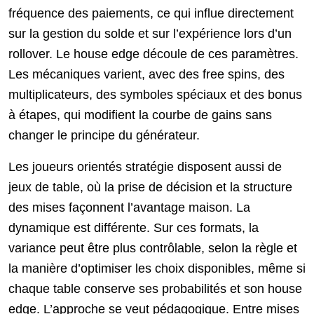
fréquence des paiements, ce qui influe directement
sur la gestion du solde et sur l’expérience lors d’un
rollover. Le house edge découle de ces paramètres.
Les mécaniques varient, avec des free spins, des
multiplicateurs, des symboles spéciaux et des bonus
à étapes, qui modifient la courbe de gains sans
changer le principe du générateur.
Les joueurs orientés stratégie disposent aussi de
jeux de table, où la prise de décision et la structure
des mises façonnent l’avantage maison. La
dynamique est différente. Sur ces formats, la
variance peut être plus contrôlable, selon la règle et
la manière d’optimiser les choix disponibles, même si
chaque table conserve ses probabilités et son house
edge. L’approche se veut pédagogique. Entre mises