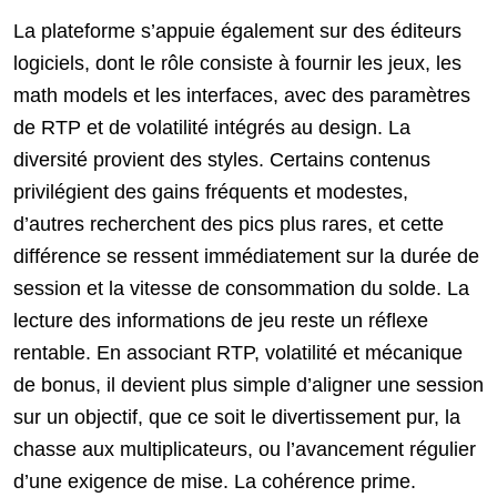
La plateforme s’appuie également sur des éditeurs
logiciels, dont le rôle consiste à fournir les jeux, les
math models et les interfaces, avec des paramètres
de RTP et de volatilité intégrés au design. La
diversité provient des styles. Certains contenus
privilégient des gains fréquents et modestes,
d’autres recherchent des pics plus rares, et cette
différence se ressent immédiatement sur la durée de
session et la vitesse de consommation du solde. La
lecture des informations de jeu reste un réflexe
rentable. En associant RTP, volatilité et mécanique
de bonus, il devient plus simple d’aligner une session
sur un objectif, que ce soit le divertissement pur, la
chasse aux multiplicateurs, ou l’avancement régulier
d’une exigence de mise. La cohérence prime.