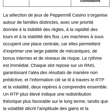
conditions
La sélection de jeux de Peppermill Casino s’organise
autour de familles distinctes, avec une priorité
donnée à la lisibilité des règles, à la rapidité des
tours et à la stabilité des flux. Les machines à sous
occupent une place centrale, car elles permettent
d’exprimer une large palette de mécaniques, de
bonus internes et de niveaux de risque. Le rythme
est immédiat. Chaque slot repose sur un RNG,
garantissant l’aléa des résultats de manière non
prédictive, et l’information clé se lit à travers le RTP
et la volatilité, deux repères à comprendre ensemble.
Un RTP plus élevé indique une redistribution
théorique plus favorable sur le long terme, tandis que
la volatilité décrit l’amplitude des gains et la